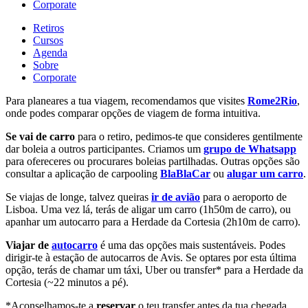
Corporate
Retiros
Cursos
Agenda
Sobre
Corporate
Para planeares a tua viagem, recomendamos que visites
Rome2Rio
,
onde podes comparar opções de viagem de forma intuitiva.
Se vai de carro
para o retiro, pedimos-te que consideres gentilmente
dar boleia a outros participantes. Criamos um
grupo de Whatsapp
para ofereceres ou procurares boleias partilhadas. Outras opções são
consultar a aplicação de carpooling
BlaBlaCar
ou
alugar um carro
.
Se viajas de longe, talvez queiras
ir de avião
para o aeroporto de
Lisboa. Uma vez lá, terás de aligar um carro (1h50m de carro), ou
apanhar um autocarro para a Herdade da Cortesia (2h10m de carro).
Viajar de
autocarro
é uma das opções mais sustentáveis. Podes
dirigir-te à estação de autocarros de Avis. Se optares por esta última
opção, terás de chamar um táxi, Uber ou transfer* para a Herdade da
Cortesia (~22 minutos a pé).
*Aconselhamos-te a
reservar
o teu transfer antes da tua chegada.