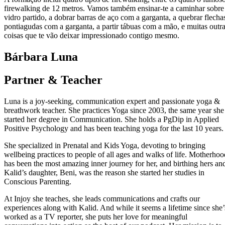
firewalking de 12 metros. Vamos também ensinar-te a caminhar sobre
vidro partido, a dobrar barras de aço com a garganta, a quebrar flecha
pontiagudas com a garganta, a partir tábuas com a mão, e muitas outr
coisas que te vão deixar impressionado contigo mesmo.
Bárbara Luna
Partner & Teacher
Luna is a joy-seeking, communication expert and passionate yoga &
breathwork teacher. She practices Yoga since 2003, the same year she
started her degree in Communication. She holds a PgDip in Applied
Positive Psychology and has been teaching yoga for the last 10 years.
She specialized in Prenatal and Kids Yoga, devoting to bringing
wellbeing practices to people of all ages and walks of life. Motherhoo
has been the most amazing inner journey for her, and birthing hers an
Kalid’s daughter, Beni, was the reason she started her studies in
Conscious Parenting.
At Injoy she teaches, she leads communications and crafts our
experiences along with Kalid. And while it seems a lifetime since she’
worked as a TV reporter, she puts her love for meaningful