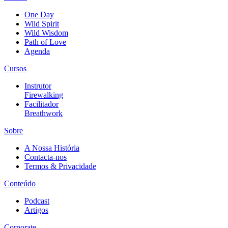
One Day
Wild Spirit
Wild Wisdom
Path of Love
Agenda
Cursos
Instrutor
Firewalking
Facilitador
Breathwork
Sobre
A Nossa História
Contacta-nos
Termos & Privacidade
Conteúdo
Podcast
Artigos
Corporate