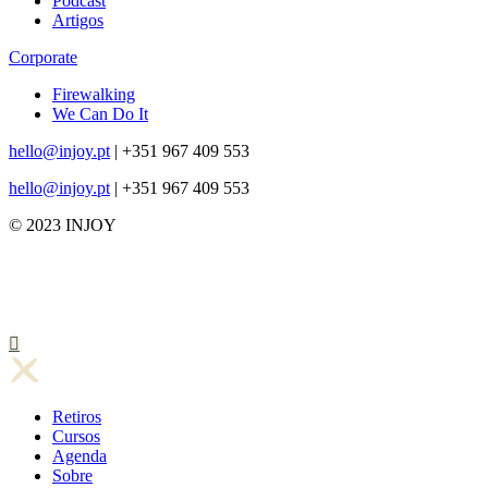
Podcast
Artigos
Corporate
Firewalking
We Can Do It
hello@injoy.pt
| +351 967 409 553
hello@injoy.pt
| +351 967 409 553
© 2023 INJOY
Retiros
Cursos
Agenda
Sobre